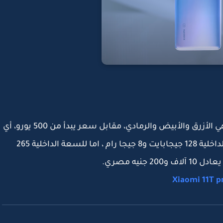
وياتي هاتف شاومي Xiaomi 11T pro، بثلاثة ألوان هي الأزرق والأبيض والرمادي، مقابل سعر يبدأ من 500 يورو، أي
ما يعادل 9 آلاف و200 جنيه مصري، وهذا للسعة الداخلية 128 جيجابايت و8 جيجا رام ، اما للسعة الداخلية 265
Xiaomi 11T p