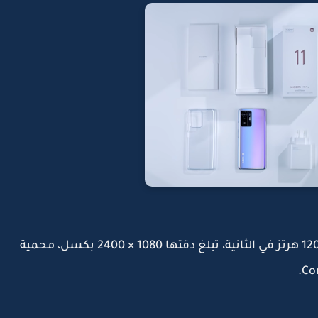
الشاشة: AMOLED، بقياس6.67 بوصة، تدعم 120 هرتز في الثانية، تبلغ دقتها 1080 × 2400 بكسل، محمية